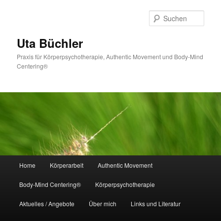
Zum
primären
Such
Inhalt
springen
Uta Büchler
Praxis für Körperpsychotherapie, Authentic Movement und Body-Mind
Centering®
Hauptmenü
Home
Körperarbeit
Authentic Movement
Body-Mind Centering®
Körperpsychotherapie
Aktuelles / Angebote
Über mich
Links und Literatur