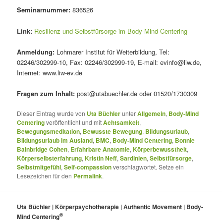
Seminarnummer:
836526
Link:
Resilienz und Selbstfürsorge im Body-Mind Centering
Anmeldung:
Lohmarer Institut für Weiterbildung, Tel:
02246/302999-10, Fax: 02246/302999-19, E-mail: evinfo@liw.de,
Internet: www.liw-ev.de
Fragen zum Inhalt:
post@utabuechler.de oder 01520/1730309
Dieser Eintrag wurde von
Uta Büchler
unter
Allgemein
,
Body-Mind
Centering
veröffentlicht und mit
Achtsamkeit
,
Bewegungsmeditation
,
Bewusste Bewegung
,
Bildungsurlaub
,
Bildungsurlaub im Ausland
,
BMC
,
Body-Mind Centering
,
Bonnie
Bainbridge Cohen
,
Erfahrbare Anatomie
,
Körperbewusstheit
,
Körperselbsterfahrung
,
Kristin Neff
,
Sardinien
,
Selbstfürsorge
,
Selbstmitgefühl
,
Self-compassion
verschlagwortet. Setze ein
Lesezeichen für den
Permalink
.
Uta Büchler | Körperpsychotherapie | Authentic Movement | Body-
®
Mind Centering