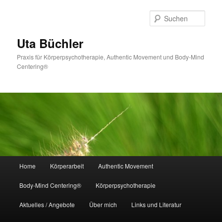
Zum
Zum
primären
sekundären
Such
Inhalt
Inhalt
springen
springen
Uta Büchler
Praxis für Körperpsychotherapie, Authentic Movement und Body-Mind
Centering®
Hauptmenü
Home
Körperarbeit
Authentic Movement
Body-Mind Centering®
Körperpsychotherapie
Aktuelles / Angebote
Über mich
Links und Literatur