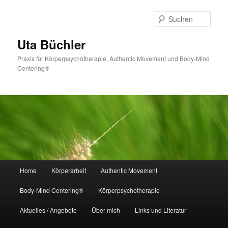
Zum
Zum
primären
sekundären
Such
Inhalt
Inhalt
springen
springen
Uta Büchler
Praxis für Körperpsychotherapie, Authentic Movement und Body-Mind
Centering®
Hauptmenü
Home
Körperarbeit
Authentic Movement
Body-Mind Centering®
Körperpsychotherapie
Aktuelles / Angebote
Über mich
Links und Literatur