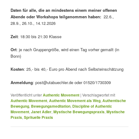
Daten für alle, die an mindestens einem meiner offenen
Abende oder Workshops teilgenommen haben:
22.6.,
28.9., 26.10., 14.12.2026
Zeit
: 18:30 bis 21:30 Klasse
Ort
: je nach Gruppengröße, wird einen Tag vorher gemailt (in
Bonn)
Kosten
: 25,- bis 40,- Euro pro Abend nach Selbsteinschätzung
Anmeldung
: post@utabuechler.de oder 01520/1730309
Veröffentlicht unter
Authentic Movement
|
Verschlagwortet mit
Authentic Movement
,
Authentic Movement als Weg
,
Authentische
Bewegung
,
Bewegungsmeditation
,
Discipline of Authentic
Movement
,
Janet Adler
,
Mystische Bewegungspraxis
,
Mystische
Praxis
,
Sprituelle Praxis