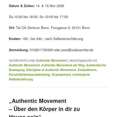
Datum & Zeiten:
14. & 15.Nov 2026
Sa 10:00 bis 18:00, So 10:00 bis 17:00
Ort:
Tai Chi Zentrum Bonn, Frongasse 9, 53121 Bonn
Kosten:
190,- bis 240,- nach Selbsteinschätzung
Anmeldung:
01520/1730309 oder post@utabuechler.de
Veröffentlicht unter
Authentic Movement
|
Verschlagwortet mit
Authentic Movement
,
Authentic Movement als Weg
,
Authentische
Bewegung
,
Discipline of Authentic Movement
,
Embodiment
,
Persönlichkeitsentwicklung
,
To'powamani
,
verkörperte
Selbsterfahrung
„Authentic Movement
– Über den Körper in dir zu
Hause sein“