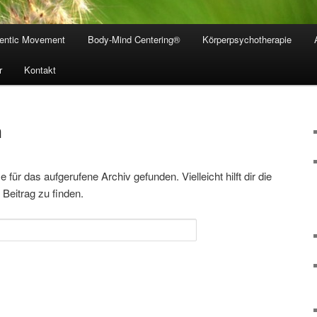
entic Movement
Body-Mind Centering®
Körperpsychotherapie
r
Kontakt
n
für das aufgerufene Archiv gefunden. Vielleicht hilft dir die
Beitrag zu finden.